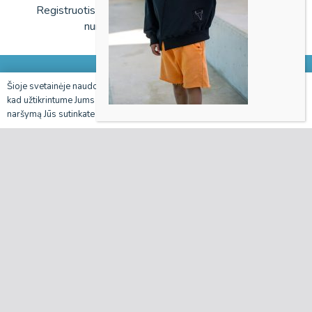
Registruotis vizitui galite tik paskambinę į studijas
nurodytais telefono numeriais.
BAMBINA
Šioje svetainėje naudojami slapukai (angl. „cookies“), tam
Sutinku
kad užtikrintume Jums teikiamų paslaugų kokybę. Tęsdami
naršymą Jūs sutinkate su slapukų politika.
Jauki ir žaisminga aplinka, staigmenos bei išskirtinis dėmesys
jūsų mažyliams.
Meniu
Pradžia
Apie mus
Aplinka
Personalas
Galerija