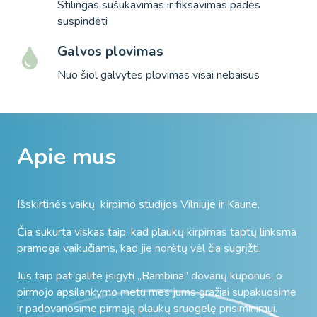
Stilingas sušukavimas ir fiksavimas padės
suspindėti
Galvos plovimas
Nuo šiol galvytės plovimas visai nebaisus
Apie mus
Išskirtinės vaikų kirpimo studijos Vilniuje ir Kaune.
Čia sukurta viskas taip, kad plaukų kirpimas taptų linksma
pramoga vaikučiams, kad jie norėtų vėl čia sugrįžti.
Jūs taip pat galite įsigyti „Bambina” dovanų kuponus, o
pirmojo apsilankymo metu mes jums gražiai supakuosime
ir padovanosime pirmąją plaukų sruogelę prisiminimui.