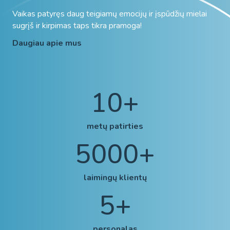
Vaikas patyręs daug teigiamų emocijų ir įspūdžių mielai
sugrįš ir kirpimas taps tikra pramoga!
Daugiau apie mus
10
+
metų patirties
5000
+
laimingų klientų
5
+
personalas