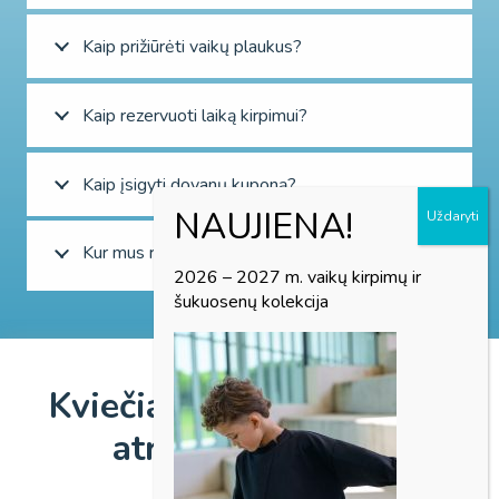
Kaip prižiūrėti vaikų plaukus?
Kaip rezervuoti laiką kirpimui?
Kaip įsigyti dovanų kuponą?
Kur mus rasti?
2026 – 2027 m. vaikų kirpimų ir
šukuosenų kolekcija
Kviečiame registruotis ir
atrasti Bambiną!