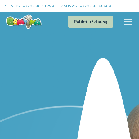
VILNIUS:
+370 646 11299
KAUNAS:
+370 646 68669
Palikti užklausą