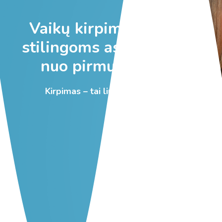
Vaikų kirpimo studijos
stilingoms asmenybėms
nuo pirmų kirpimų!
Kirpimas – tai linksma pramoga!